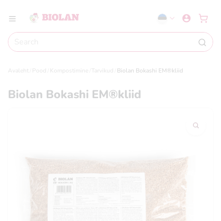
Avaleht
Pood
Kompostimine
Tarvikud
Biolan Bokashi EM®kliid
Biolan Bokashi EM®kliid