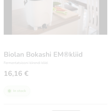
Biolan Bokashi EM®kliid
Fermentatsiooni kiirendi kliid.
16,16
€
In stock