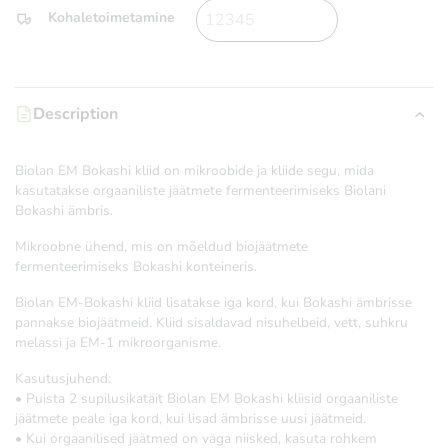
Kohaletoimetamine
Description
Biolan EM Bokashi kliid on mikroobide ja kliide segu, mida
kasutatakse orgaaniliste jäätmete fermenteerimiseks Biolani
Bokashi ämbris.
Mikroobne ühend, mis on mõeldud biojäätmete
fermenteerimiseks Bokashi konteineris.
Biolan EM-Bokashi kliid lisatakse iga kord, kui Bokashi ämbrisse
pannakse biojäätmeid. Kliid sisaldavad nisuhelbeid, vett, suhkru
melassi ja EM-1 mikroorganisme.
Kasutusjuhend:
• Puista 2 supilusikatäit Biolan EM Bokashi kliisid orgaaniliste
jäätmete peale iga kord, kui lisad ämbrisse uusi jäätmeid.
• Kui orgaanilised jäätmed on väga niisked, kasuta rohkem