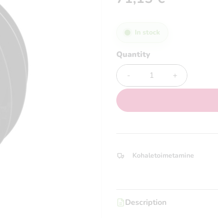
In stock
Quantity
Quantity
Kohaletoimetamine
Description