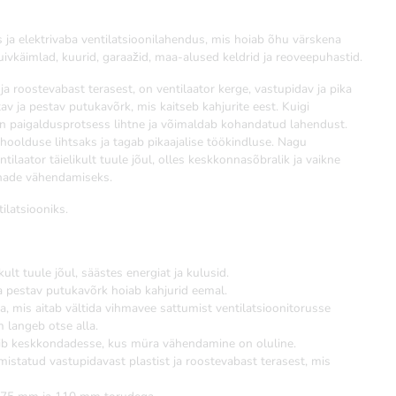
 ja elektrivaba ventilatsioonilahendus, mis hoiab õhu värskena
vkäimlad, kuurid, garaažid, maa-alused keldrid ja reoveepuhastid.
 ja roostevabast terasest, on ventilaator kerge, vastupidav ja pika
av ja pestav putukavõrk, mis kaitseb kahjurite eest. Kuigi
on paigaldusprotsess lihtne ja võimaldab kohandatud lahendust.
b hoolduse lihtsaks ja tagab pikaajalise töökindluse. Nagu
tilaator täielikult tuule jõul, olles keskkonnasõbralik ja vaikne
hnade vähendamiseks.
ilatsiooniks.
ikult tuule jõul, säästes energiat ja kulusid.
a pestav putukavõrk hoiab kahjurid eemal.
, mis aitab vältida vihmavee sattumist ventilatsioonitorusse
m langeb otse alla.
b keskkondadesse, kus müra vähendamine on oluline.
lmistatud vastupidavast plastist ja roostevabast terasest, mis