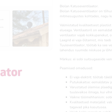
Biolan Katuseventilaator.
Biolan Katuseventilaator on tõhus
mitmesugustes kohtades, nagu kui
Valmistatud kvaliteetsest plastist
elueaga. Ventilaatoril on eemaldat
ventilaator vajab kokkupanekut, 
Laagrid ei vaja õlitamist, mis tee
Tuuleventilaator, töötab ka see ven
lahendus ruumide niiskuse ja lõ
Märkus: ei sobi suitsugaaside vent
Peamised omadused:
Ei vaja elektrit: töötab täiel
Putukakaitse: eemaldatav j
Varustatud ülemise plaadiga
tuulevaikse ilmaga, kui vih
Vaikne töömehhanism: sobi
Kvaliteetsed materjalid: va
tagavad pika kasutusea.