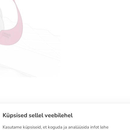
Ostutingimused
Küpsised sellel veebilehel
Kuidas tellida
Kasutame küpsiseid, et koguda ja analüüsida infot lehe
Vahetuse ja tagastuse tingimused