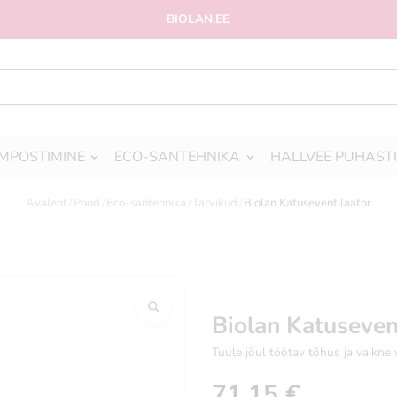
BIOLAN.EE
MPOSTIMINE
ECO-SANTEHNIKA
HALLVEE PUHAST
Avaleht
Pood
Eco-santehnika
Tarvikud
Biolan Katuseventilaator
Biolan Katuseven
Tuule jõul töötav tõhus ja vaikne 
71,15
€