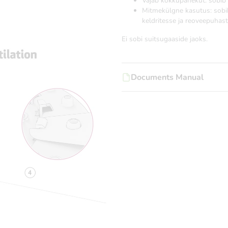
Vajab kokkupanekut: sobi
Mitmekülgne kasutus: sobib
keldritesse ja reoveepuhast
Ei sobi suitsugaaside jaoks.
Documents Manual