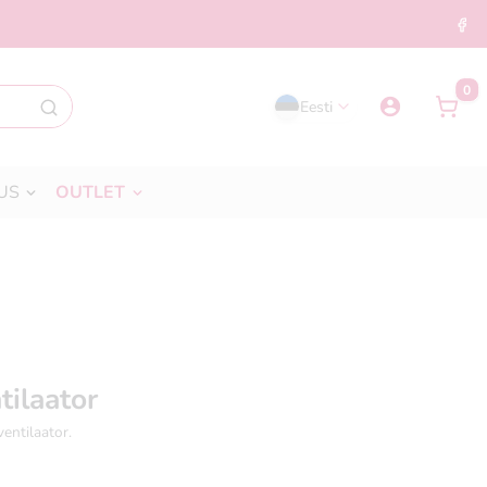
0
Eesti
US
OUTLET
tilaator
ventilaator.