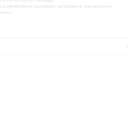
b 75 mm ja 110 mm torudega.
 kuivkäimlatesse, kuuridesse, garaažidesse, maa-alustesse
itesse.