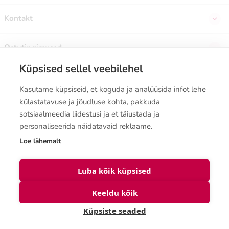
Kontakt
Ostutingimused
Küpsised sellel veebilehel
Telli uudiskiri
Kasutame küpsiseid, et koguda ja analüüsida infot lehe
külastatavuse ja jõudluse kohta, pakkuda
sotsiaalmeedia liidestusi ja et täiustada ja
personaliseerida näidatavaid reklaame.
Loe lähemalt
© Biolanshop 2026
Luba kõik küpsised
Keeldu kõik
Quantity
Küpsiste seaded
Add to cart