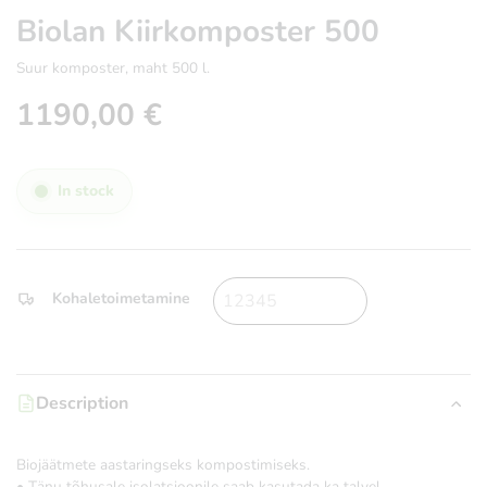
Biolan Kiirkomposter 500
Suur komposter, maht 500 l.
1190,00
€
In stock
Kohaletoimetamine
Description
Biojäätmete aastaringseks kompostimiseks.
• Tänu tõhusale isolatsioonile saab kasutada ka talvel.