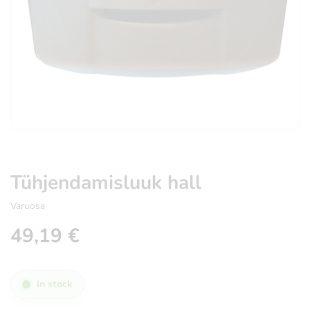
Tühjendamisluuk hall
Varuosa
49,19
€
In stock