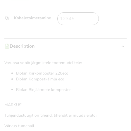
Kohaletoimetamine
Description
Varuosa sobib järgmistele tootemudelitele:
Biolan Kiirkomposter 220eco
Biolan Kompostkäimla eco
Biolan Biojäätmete komposter
MÄRKUS!
Tühjendusluugil on tihend, tihendit ei müüda eraldi.
Värvus tumehall.