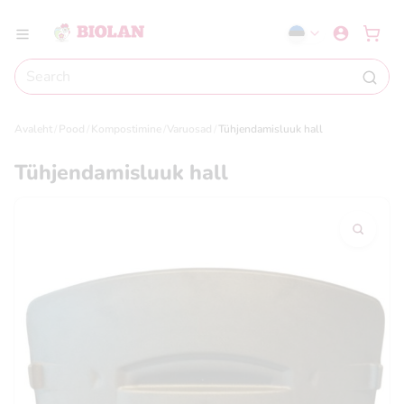
Avaleht
Pood
Kompostimine
Varuosad
Tühjendamisluuk hall
Tühjendamisluuk hall