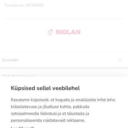
Tootekood: 18790950
Kontakt
Ostutingimused
Küpsised sellel veebilehel
Telli uudiskiri
Kasutame küpsiseid, et koguda ja analüüsida infot lehe
külastatavuse ja jõudluse kohta, pakkuda
sotsiaalmeedia liidestusi ja et täiustada ja
personaliseerida näidatavaid reklaame.